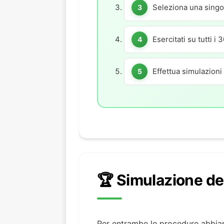
Seleziona una singo
Esercitati su tutti i
Effettua simulazion
🏆 Simulazione del
Per entrambe le procedure abbia