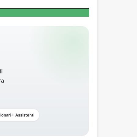
i
ra
ionari + Assistenti