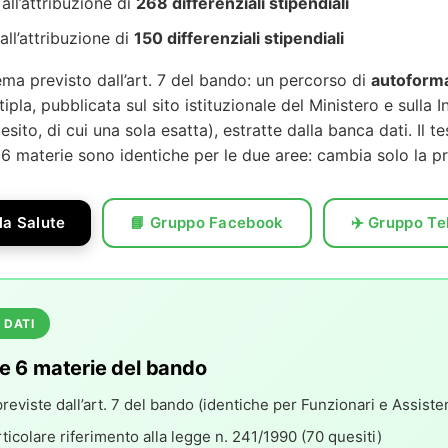
all’attribuzione di
268 differenziali stipendiali
all’attribuzione di
150 differenziali stipendiali
a previsto dall’art. 7 del bando: un percorso di
autoform
ipla, pubblicata sul sito istituzionale del Ministero e sulla 
sito, di cui una sola esatta), estratte dalla banca dati. Il t
 6 materie sono identiche per le due aree: cambia solo la pro
la Salute
📘 Gruppo Facebook
✈️ Gruppo T
 DATI
lle 6 materie del bando
reviste dall’art. 7 del bando (identiche per Funzionari e Assisten
ticolare riferimento alla legge n. 241/1990 (70 quesiti)