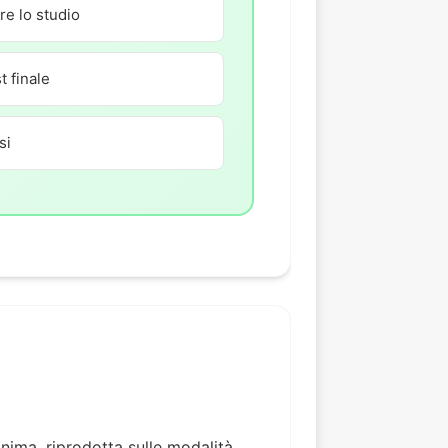
e lo studio
t finale
si
ima, riprodotta sulle modalità