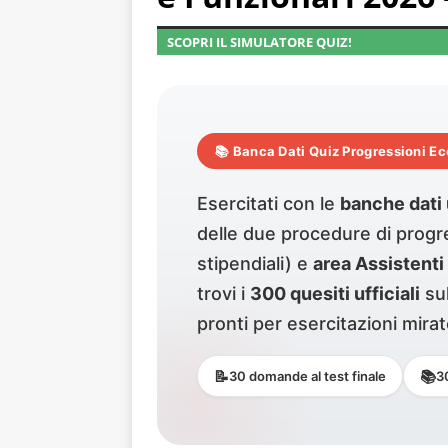
SCOPRI IL SIMULATORE QUIZ!
📚 Banca Dati Quiz Progressioni E
Esercitati con le
banche dati u
delle due procedure di prog
stipendiali) e
area Assistenti
trovi i
300 quesiti ufficiali
sul
pronti per esercitazioni mira
📝
📚
30 domande al test finale
3