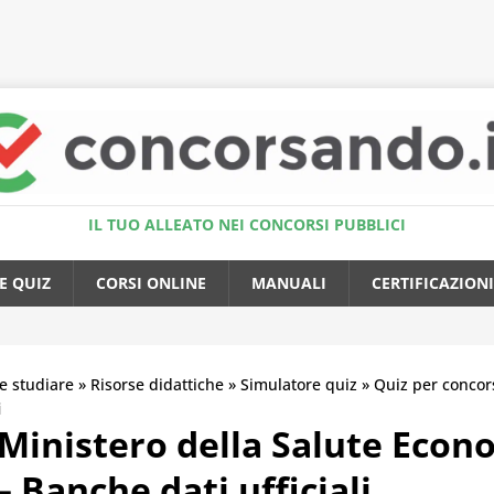
Accedi al Simulatore Quiz
IL TUO ALLEATO NEI CONCORSI PUBBLICI
E QUIZ
CORSI ONLINE
MANUALI
CERTIFICAZIONI
 studiare
»
Risorse didattiche
»
Simulatore quiz
»
Quiz per concors
i
 Ministero della Salute Econ
– Banche dati ufficiali