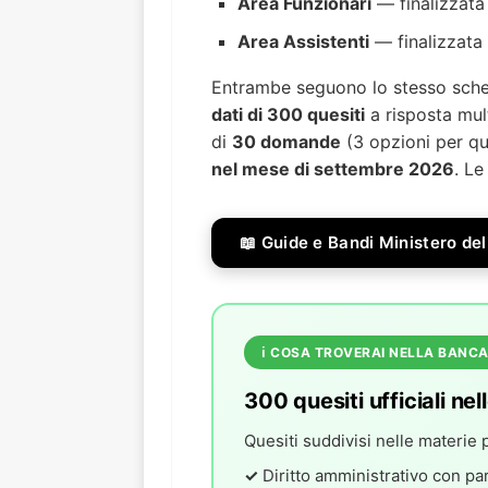
Area Funzionari
— finalizzata 
Area Assistenti
— finalizzata 
Entrambe seguono lo stesso schem
dati di 300 quesiti
a risposta mult
di
30 domande
(3 opzioni per que
nel mese di settembre 2026
. Le
📖 Guide e Bandi Ministero del
ℹ️ COSA TROVERAI NELLA BANCA
300 quesiti ufficiali ne
Quesiti suddivisi nelle materie p
✓
Diritto amministrativo con par