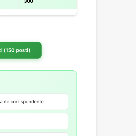
300
i (150 posti)
lsante corrispondente