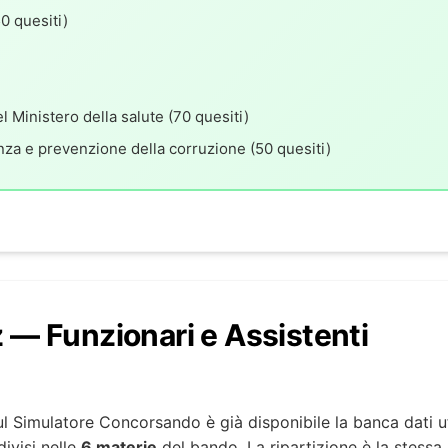
50 quesiti)
 Ministero della salute (70 quesiti)
enza e prevenzione della corruzione (50 quesiti)
z — Funzionari e Assistenti
l Simulatore Concorsando è già disponibile la banca dati uf
ivisi nelle
6 materie
del bando. La ripartizione è la stessa