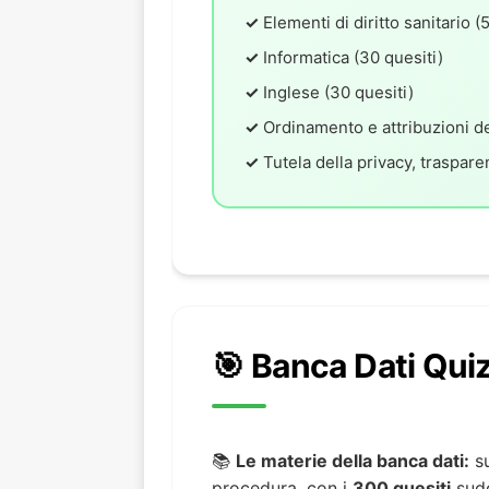
✓
Elementi di diritto sanitario (
✓
Informatica (30 quesiti)
✓
Inglese (30 quesiti)
✓
Ordinamento e attribuzioni del
✓
Tutela della privacy, traspar
🎯 Banca Dati Qui
📚
Le materie della banca dati:
su
procedura, con i
300 quesiti
sudd