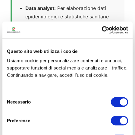
Data analyst:
Per elaborazione dati
epidemiologici e statistiche sanitarie
Area dirigenziale
Dirigenti amministrativi:
Laurea
Questo sito web utilizza i cookie
magistrale con esperienza per posizioni
dirigenziali
Usiamo cookie per personalizzare contenuti e annunci,
supportare funzioni di social media e analizzare il traffico.
Dirigenti medici:
Medici specialisti per
Continuando a navigare, accetti l'uso dei cookie.
ruoli apicali in direzioni generali
Dirigenti tecnici:
Profili tecnici senior
S
per coordinamento settori specialistici
Necessario
e
l
e
Preferenze
z
i