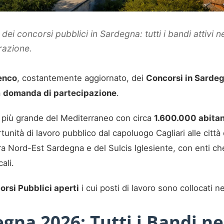
ei concorsi pubblici in Sardegna: tutti i bandi attivi n
arazione.
enco
, costantemente aggiornato, dei
Concorsi in Sardeg
a
domanda di partecipazione
.
 più grande del Mediterraneo con circa
1.600.000 abitan
ortunità di lavoro pubblico dal capoluogo Cagliari alle città
ura Nord-Est Sardegna e del Sulcis Iglesiente, con enti ch
ali.
rsi Pubblici aperti
i cui posti di lavoro sono collocati n
gna 2026: Tutti i Bandi ne