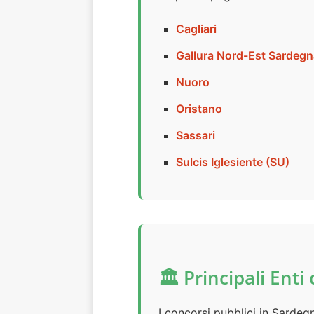
Cagliari
Gallura Nord-Est Sardegn
Nuoro
Oristano
Sassari
Sulcis Iglesiente (SU)
🏛️ Principali En
I concorsi pubblici in Sardeg