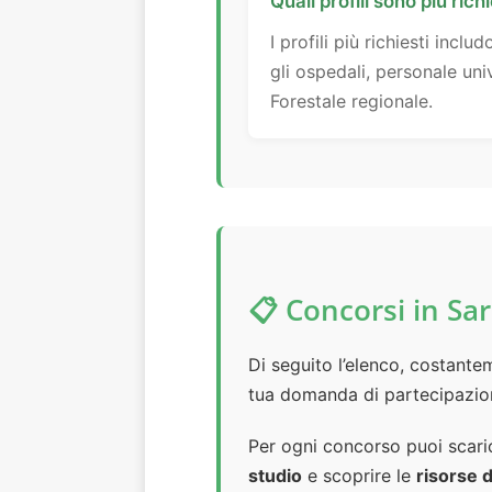
Quali profili sono più ric
I profili più richiesti incl
gli ospedali, personale univ
Forestale regionale.
📋 Concorsi in S
Di seguito l’elenco, costant
tua domanda di partecipazio
Per ogni concorso puoi scari
studio
e scoprire le
risorse d