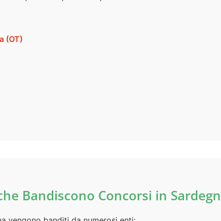
a (OT)
ti che Bandiscono Concorsi in Sardeg
na vengono banditi da numerosi enti: