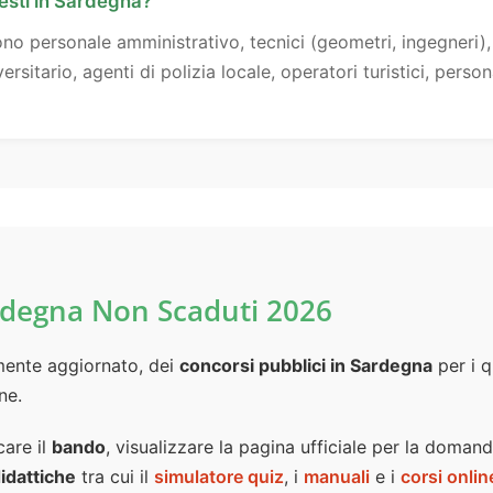
hiesti in Sardegna?
udono personale amministrativo, tecnici (geometri, ingegneri), 
ersitario, agenti di polizia locale, operatori turistici, pers
ardegna Non Scaduti 2026
emente aggiornato, dei
concorsi pubblici in Sardegna
per i q
ne.
care il
bando
, visualizzare la pagina ufficiale per la doman
idattiche
tra cui il
simulatore quiz
, i
manuali
e i
corsi onlin