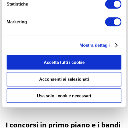
o
Statistiche
💡 Spunta ogni voce quando l’hai
n
completata!
e
Marketing
d
e
l
Preparati con Concorsando.it
e aumenta le
Mostra dettagli
c
o
tue possibilità di successo! Il nostro team è
n
al tuo fianco per supportarti in ogni fase
Accetta tutti i cookie
s
del percorso concorsuale.
e
Acconsenti ai selezionati
n
In bocca al lupo per i tuoi concorsi a
s
Cagliari! 🍀
o
Usa solo i cookie necessari
I concorsi in primo piano e i bandi