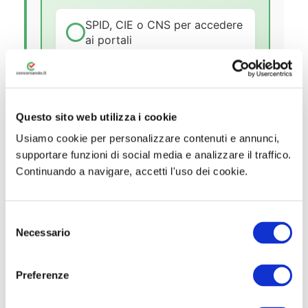
SPID, CIE o CNS per accedere
ai portali
PEC attiva per le
comunicazioni ufficiali
Questo sito web utilizza i cookie
Titolo di studio adeguato al
profilo scelto
Usiamo cookie per personalizzare contenuti e annunci,
supportare funzioni di social media e analizzare il traffico.
Concorso individuato tra
Continuando a navigare, accetti l'uso dei cookie.
quelli non scaduti
Preparazione quiz con
S
Simulatore Concorsando
Necessario
e
l
Iscrizione ai gruppi Telegram
e
e Facebook
Preferenze
z
i