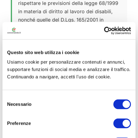
rispettare le previsioni della legge 68/1999
in materia di diritto al lavoro dei disabili,
nonché quelle del D.Lgs. 165/2001 in
materia di mobilità nel pubblico impiego.
Questo sito web utilizza i cookie
Usiamo cookie per personalizzare contenuti e annunci,
supportare funzioni di social media e analizzare il traffico.
🎯 Prove d’Esame
Continuando a navigare, accetti l'uso dei cookie.
La struttura delle prove d’esame sarà
S
definita nel bando ufficiale di concorso, non
Necessario
e
ancora pubblicato. Sulla base delle
l
procedure analoghe gestite tramite RIPAM
e
Preferenze
per profili analoghi del comparto Funzioni
z
Locali, è prevedibile la seguente
i