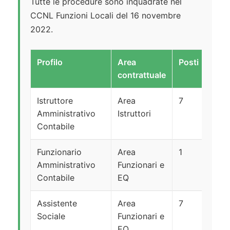
Tutte le procedure sono inquadrate nel
CCNL Funzioni Locali del 16 novembre
2022.
Profilo
Area
Posti
Tito
contrattuale
Istruttore
Area
7
Dipl
Amministrativo
Istruttori
seco
Contabile
Funzionario
Area
1
Laur
Amministrativo
Funzionari e
in di
Contabile
EQ
econ
Assistente
Area
7
Laur
Sociale
Funzionari e
abili
EQ
all’A