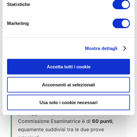
o
Statistiche
n
e
Marketing
d
e
l
Mostra dettagli
c
🎯 Prove d’Esame
o
n
Accetta tutti i cookie
s
Tutte e tre le procedure concorsuali
e
prevedono la medesima struttura: una
Acconsenti ai selezionati
n
prova scritta
e una
prova orale
, con
s
eventuale prova preselettiva qualora il
o
Usa solo i cookie necessari
numero di candidati lo renda necessario. Il
punteggio complessivo a disposizione della
Commissione Esaminatrice è di
60 punti
,
equamente suddivisi tra le due prove