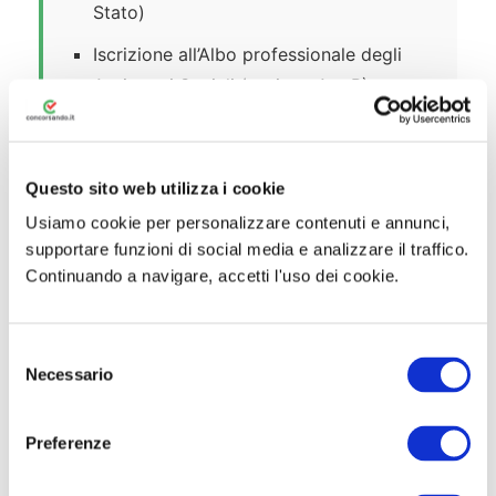
Stato)
Iscrizione all’Albo professionale degli
Assistenti Sociali (sezione A o B),
istituito ai sensi della Legge n. 84/1993
Conoscenza della lingua inglese
Questo sito web utilizza i cookie
Conoscenza dell’uso di apparecchiature
Usiamo cookie per personalizzare contenuti e annunci,
e applicazioni informatiche più diffuse
supportare funzioni di social media e analizzare il traffico.
Continuando a navigare, accetti l'uso dei cookie.
⚠️ I titoli conseguiti all’estero devono
essere oggetto di riconoscimento o di
S
procedura di equivalenza. Tutti i
Necessario
e
requisiti devono essere posseduti alla
l
data di scadenza del bando e
e
Preferenze
mantenuti fino alla sottoscrizione del
z
contratto individuale di lavoro.
i