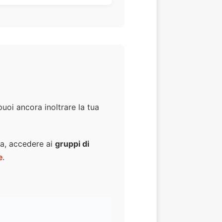
puoi ancora inoltrare la tua
da, accedere ai
gruppi di
e
.