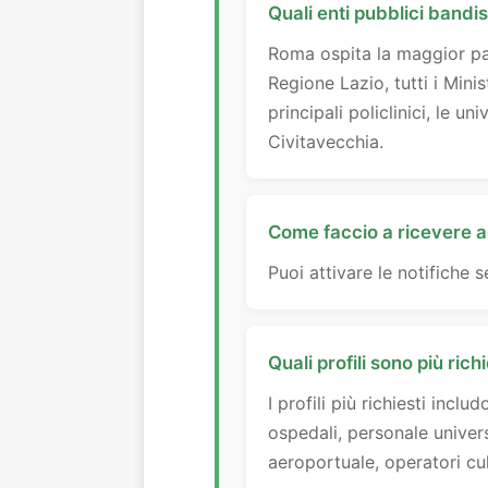
Quali enti pubblici band
Roma ospita la maggior par
Regione Lazio, tutti i Minis
principali policlinici, le u
Civitavecchia.
Come faccio a ricevere a
Puoi attivare le notifiche
Quali profili sono più ric
I profili più richiesti incl
ospedali, personale universi
aeroportuale, operatori cul