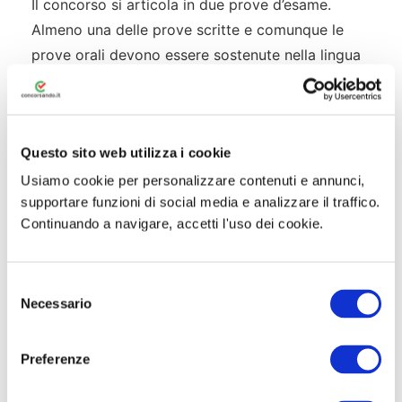
Il concorso si articola in due prove d’esame.
Almeno una delle prove scritte e comunque le
prove orali devono essere sostenute nella lingua
del gruppo linguistico di appartenenza (italiano o
tedesco). I candidati ladini possono scegliere
liberamente tra italiano e tedesco.
Questo sito web utilizza i cookie
Prova Scritta — mercoledì 8 luglio 2026
Usiamo cookie per personalizzare contenuti e annunci,
supportare funzioni di social media e analizzare il traffico.
La prova scritta consiste in una serie di
domande
Continuando a navigare, accetti l'uso dei cookie.
aperte
volte ad accertare la conoscenza delle
materie indicate nel programma d’esame.
S
Ciascuna prova è valutata normalmente per un
Necessario
e
massimo di
10 punti
; la sufficienza si raggiunge
l
con almeno
6/10
. Chi non raggiunge la
e
Preferenze
sufficienza non è ammesso alla prova orale. La
z
commissione può adottare un diverso punteggio
i