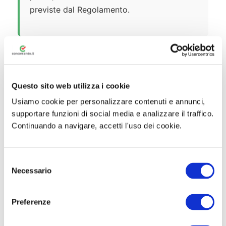
previste dal Regolamento.
Questo sito web utilizza i cookie
🏆 Graduatoria e Assunzione
Usiamo cookie per personalizzare contenuti e annunci,
Formazione della Graduatoria
supportare funzioni di social media e analizzare il traffico.
Continuando a navigare, accetti l'uso dei cookie.
Il punteggio finale è dato dalla
somma
ponderata
dei punteggi:
S
Necessario
Prova scritta: 25%
e
l
Prova pratica: 35%
e
Preferenze
z
Prova orale: 25%
i