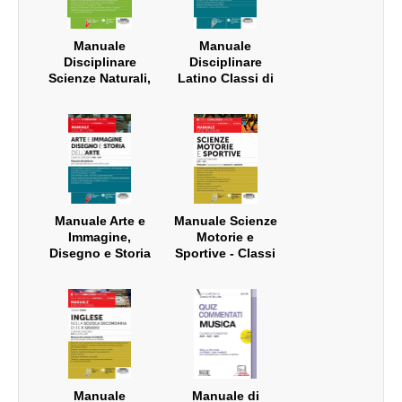
Manuale
Manuale
Disciplinare
Disciplinare
Scienze Naturali,
Latino Classi di
Chimiche e
concorso A11 –
Biologiche
A13
Classe di
concorso A50
Manuale Arte e
Manuale Scienze
Immagine,
Motorie e
Disegno e Storia
Sportive - Classi
dell'Arte - Classi
di Concorso A48
di concorso A17 -
- A49 (ex A029 -
A01 - A54 (ex
A030)
A025 - A028 -
A061)
Manuale
Manuale di