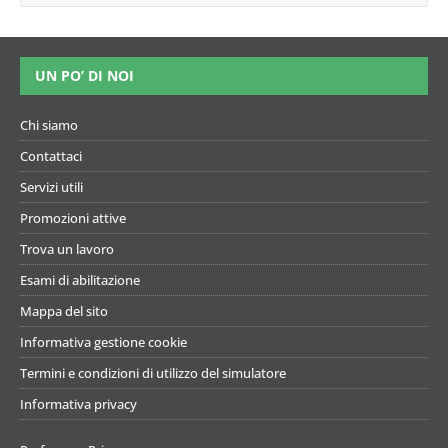
Discipline
Matematica e
letterarie - Classi
Scienze - Scienze
di concorso A22 -
Naturali, Chimica
A12 - A11 - A13
e Biologia -
UN PO’ DI NOI
Classi di
concorso A20 -
A26 - A27 - A28
Chi siamo
A50
Contattaci
Servizi utili
Promozioni attive
Trova un lavoro
Esami di abilitazione
Mappa del sito
Informativa gestione cookie
Termini e condizioni di utilizzo del simulatore
Informativa privacy