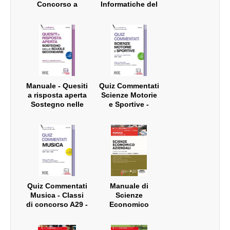
Concorso a
Informatiche del
Cattedra
Docente
Manuale - Quesiti
Quiz Commentati
a risposta aperta
Scienze Motorie
Sostegno nelle
e Sportive -
scuole
Classi di
secondarie
concorso A48 -
A49
Quiz Commentati
Manuale di
Musica - Classi
Scienze
di concorso A29 -
Economico
A30 - A53
Aziendali -
Classe di