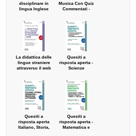
disciplinare in
Musica Con Quiz
lingua Inglese
Commentati -
nella scuola
Classi di
secondaria di I e
concorso A29 -
II grado – Classe
A30 (ex A031 -
di concorso A22
A032) - A53
(ex A24 e A25)
La didattica delle
Quesiti a
lingue straniere
risposta aperta -
attraverso il web
Scienze
- Concorso
Giuridiche ed
Scuola
Economiche -
Scienze
Economico-
aziendali - Classi
di concorso A45 -
A46
Quesiti a
Quesiti a
risposta aperta
risposta aperta -
Italiano, Storia,
Matematica e
Geografia e
Fisica -