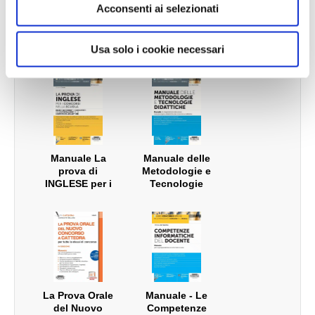
Acconsenti ai selezionati
n
concorso A20 -
Manuale
Concorso Scuola
A26 - A27 - A28 -
s
Legislazione
Parte Generale
A50
o
Scolastica - Per i
(AVVERTENZE
Usa solo i cookie necessari
Concorsi a
GENERALI) -
Cattedra
Manuale
completo
Manuale La
Manuale delle
prova di
Metodologie e
INGLESE per i
Tecnologie
concorsi nella
Didattiche
scuola
La Prova Orale
Manuale - Le
del Nuovo
Competenze