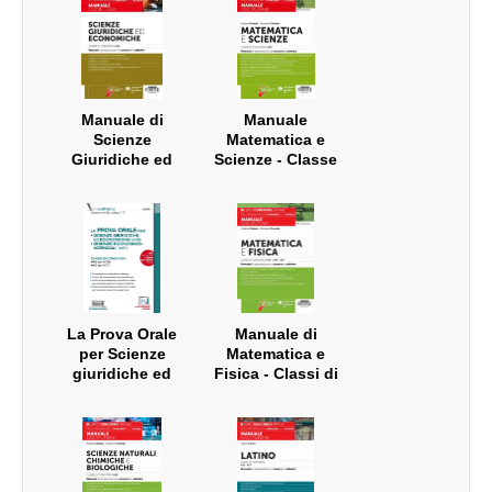
Concorso A45
(ex A017)
Manuale di
Manuale
Scienze
Matematica e
Giuridiche ed
Scienze - Classe
Economiche -
di concorso A28
Classe di
(ex A059)
Concorso A46
La Prova Orale
Manuale di
per Scienze
Matematica e
giuridiche ed
Fisica - Classi di
economiche
concorso A20 -
(A46) • Scienze
A26 - A27 (ex
economico
A038 - A047 -
aziendali (A45)
A049)