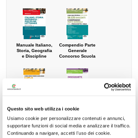
Manuale Italiano,
Compendio Parte
Storia, Geografia
Generale
e Discipline
Concorso Scuola
Letterarie –
Classe di
concorso A12 (ex
A12 e A22) – A11
– A13
Manuale UDA
Manuale
Questo sito web utilizza i cookie
Guida alla
Insegnante di
progettazione
Sostegno nelle
Usiamo cookie per personalizzare contenuti e annunci,
dell’unità di
Scuole
supportare funzioni di social media e analizzare il traffico.
apprendimento -
Secondarie - Per
Per la prova orale
la preparazione
Continuando a navigare, accetti l'uso dei cookie.