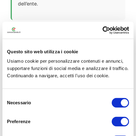
dell’ente.
🎯 Prove d’Esame
Questo sito web utilizza i cookie
Usiamo cookie per personalizzare contenuti e annunci,
Il concorso è per
titoli ed esami
. Ai sensi
supportare funzioni di social media e analizzare il traffico.
del D.P.R. n. 220/2001, il candidato dovrà
Continuando a navigare, accetti l'uso dei cookie.
sostenere le seguenti prove nell’ordine
indicato. Il mancato superamento di una
S
prova comporta la non ammissione alla
Necessario
e
successiva. La Commissione Esaminatrice
l
dispone di un massimo di
70 punti
per la
e
Preferenze
valutazione complessiva delle prove.
z
i