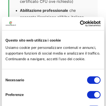
certificato CFU ove richiesto)
Abilitazione professionale
che
consenta l’iscrizione all’Albo italiano
dell’Ordine degli Ingegneri nel settore
industriale e/o nel settore
dell’informazione (artt. 45 e ss. del
Questo sito web utilizza i cookie
D.P.R. n. 328/2001)
Usiamo cookie per personalizzare contenuti e annunci,
supportare funzioni di social media e analizzare il traffico.
⚠️ Esclusione automatica:
sono
Continuando a navigare, accetti l'uso dei cookie.
esclusi coloro che risultino già
dipendenti a tempo indeterminato, nel
S
medesimo profilo professionale e
Necessario
e
professionalità, presso l’azienda per la
l
quale richiedono di partecipare.
e
Preferenze
z
i