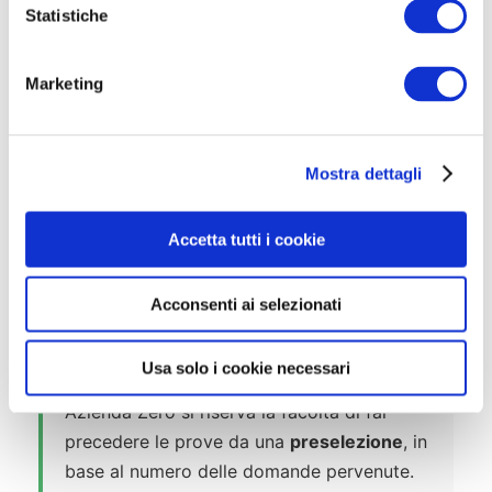
o
Statistiche
n
e
Marketing
d
🎯 Prove d’Esame
e
l
Ai sensi del D.P.R. n. 220/2001, il concorso
Mostra dettagli
c
prevede tre prove in sequenza obbligatoria.
o
Il mancato superamento di una prova
n
Accetta tutti i cookie
preclude l’accesso alla successiva. Il
s
e
punteggio massimo complessivo per le
Acconsenti ai selezionati
n
prove è di
70 punti
.
s
o
Eventuale Preselezione
Usa solo i cookie necessari
Azienda Zero si riserva la facoltà di far
precedere le prove da una
preselezione
, in
base al numero delle domande pervenute.