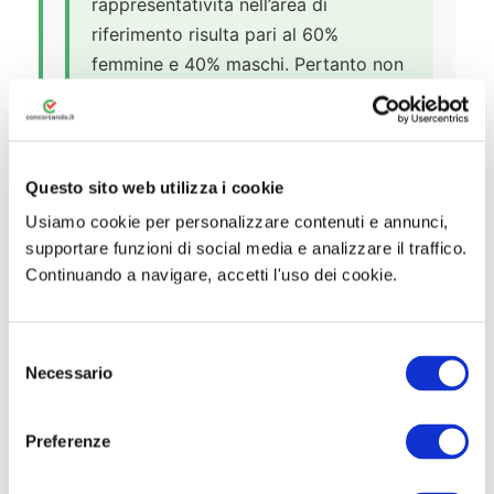
rappresentatività nell’area di
riferimento risulta pari al 60%
femmine e 40% maschi. Pertanto non
si applica il titolo di preferenza di cui
all’art. 5, comma 4, lettera o) del
D.P.R. 487/1994 in favore del genere
sottorappresentato.
Questo sito web utilizza i cookie
Usiamo cookie per personalizzare contenuti e annunci,
supportare funzioni di social media e analizzare il traffico.
Continuando a navigare, accetti l'uso dei cookie.
S
Necessario
e
🎯 Prove d’Esame
l
e
Preferenze
La selezione del
Concorso Comune Olbia
z
Agenti Polizia Locale 2026
prevede una
i