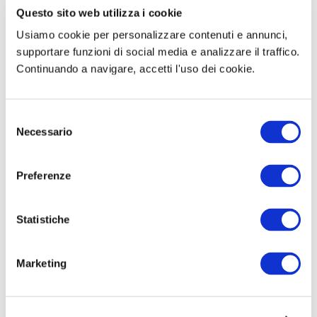
Questo sito web utilizza i cookie
saranno pubblicati i nuovi aggiornamenti sul
Concorso
Clicca qui
. Inoltre puoi unirti ai
Usiamo cookie per personalizzare contenuti e annunci,
supportare funzioni di social media e analizzare il traffico.
gruppi per rimanere aggiornato/a.
Continuando a navigare, accetti l'uso dei cookie.
Gruppo Facebook
Gruppo Telegram
S
Necessario
e
Altri concorsi in primo piano
l
e
Preferenze
Oltre al
Concorso Roma Capitale Nidi e
z
infanzia
ti potrebbero interessare anche i
i
concorsi in primo piano.
o
Statistiche
n
e
Marketing
d
e
l