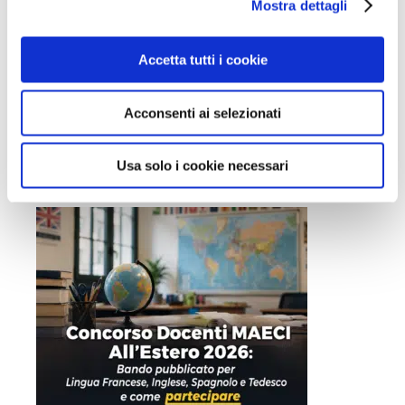
Mostra dettagli
c
o
n
Accetta tutti i cookie
s
e
Acconsenti ai selezionati
n
Concorso Comune di Cagliari funzionari
s
tecnici e polizia locale 2026 – 15 posti a
o
Usa solo i cookie necessari
tempo indeterminato