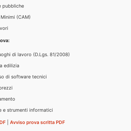
e pubbliche
i Minimi (CAM)
vori
rova:
uoghi di lavoro (D.Lgs. 81/2008)
 edilizia
so di software tecnici
prezzi
tamento
 e strumenti informatici
PDF
|
Avviso prova scritta PDF