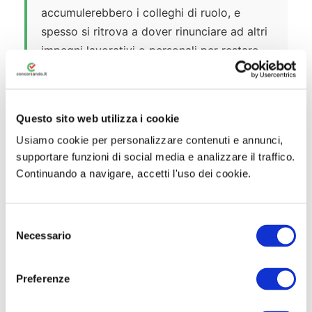
accumulerebbero i colleghi di ruolo, e
spesso si ritrova a dover rinunciare ad altri
impegni lavorativi o personali per restare
disponibile.
Questa condizione ha conseguenze reali
Questo sito web utilizza i cookie
sulla vita delle persone: difficoltà ad
accedere a mutui, impossibilità di
Usiamo cookie per personalizzare contenuti e annunci,
supportare funzioni di social media e analizzare il traffico.
programmare il futuro, stress da precarietà,
Continuando a navigare, accetti l'uso dei cookie.
scarso potere contrattuale. E tutto ciò
mentre si svolgono le stesse identiche
funzioni dei colleghi assunti a tempo
S
indeterminato, spesso fianco a fianco con
Necessario
e
loro, nello stesso corridoio, nella stessa
l
segreteria, nello stesso laboratorio.
e
Preferenze
z
La direttiva europea 1999/70/CE nasce
i