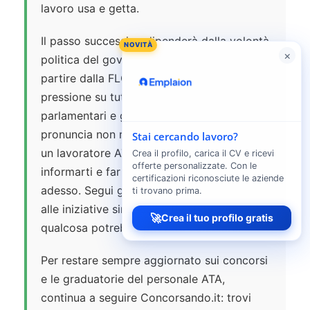
lavoro usa e getta.
Il passo successivo dipenderà dalla volontà
NOVITÀ
×
politica del governo italiano. I sindacati, a
partire dalla FLC CGIL, sono pronti a fare
pressione su tutti i tavoli — sindacali,
parlamentari e giudiziari — perché questa
pronuncia non rimanga lettera morta. Se sei
Stai cercando lavoro?
un lavoratore ATA precario, il momento di
Crea il profilo, carica il CV e ricevi
offerte personalizzate. Con le
informarti e far sentire la tua voce è
certificazioni riconosciute le aziende
adesso. Segui gli aggiornamenti, partecipa
ti trovano prima.
alle iniziative sindacali e tieniti pronto:
🚀
Crea il tuo profilo gratis
qualcosa potrebbe davvero cambiare.
Per restare sempre aggiornato sui concorsi
e le graduatorie del personale ATA,
continua a seguire Concorsando.it: trovi