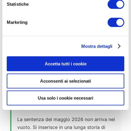
proprio per combattere questo tipo di
o
Statistiche
n
abuso: riconosce il valore del lavoro a
e
termine come strumento flessibile, ma
Marketing
d
impone che non diventi una trappola
e
strutturale per i lavoratori. L’Italia, secondo
l
la Corte, ha violato questa norma in modo
Mostra dettagli
c
sistematico.
o
n
Accetta tutti i cookie
s
e
Acconsenti ai selezionati
n
s
o
📜 Il precedente “Mascolo” e la
Usa solo i cookie necessari
storia del contenzioso europeo
La sentenza del maggio 2026 non arriva nel
vuoto. Si inserisce in una lunga storia di