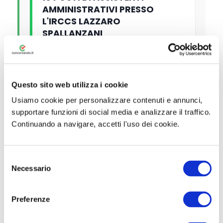
AMMINISTRATIVI PRESSO
L'IRCCS LAZZARO
SPALLANZANI
Titolo di Studio
Diploma
Questo sito web utilizza i cookie
Usiamo cookie per personalizzare contenuti e annunci,
supportare funzioni di social media e analizzare il traffico.
Continuando a navigare, accetti l'uso dei cookie.
4 POSTI DI DIRIGENTI MEDICI
PRESSO L'ASL ROMA 3
S
Necessario
e
Titolo di Studio
Laurea
l
e
Preferenze
z
i
PRIMO PIANO