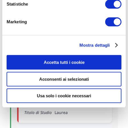
o
Statistiche
84 POSTI DI OSS PRESSO
n
AZIENDA ZERO REGIONE
e
Marketing
VENETO
d
e
l
Titolo di Studio
Licenza Media;
Mostra dettagli
c
o
n
Accetta tutti i cookie
s
e
8 POSTI DI DIRIGENTI
Acconsenti ai selezionati
n
AMMINISTRATIVI PRESSO L'ASL
s
NAPOLI 3
o
Usa solo i cookie necessari
Titolo di Studio
Laurea