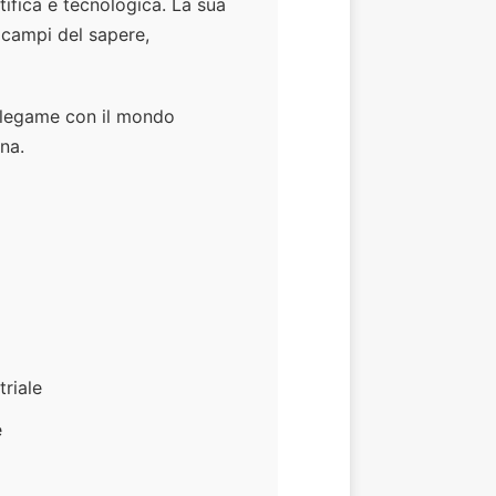
ntifica e tecnologica. La sua
i campi del sapere,
e legame con il mondo
na.
triale
e