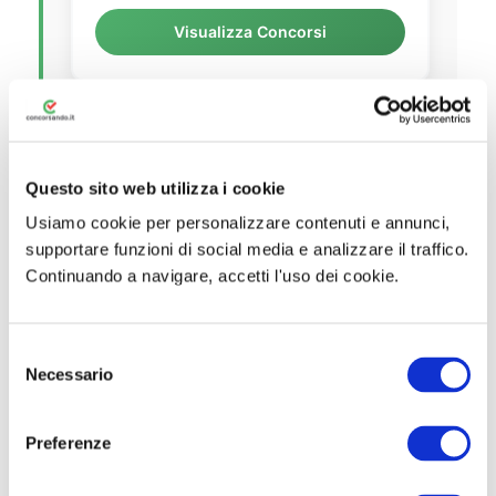
Visualizza Concorsi
📦
Questo sito web utilizza i cookie
Agenzia delle Dogane
Usiamo cookie per personalizzare contenuti e annunci,
e dei Monopoli
supportare funzioni di social media e analizzare il traffico.
Continuando a navigare, accetti l'uso dei cookie.
Visualizza Concorsi
S
Necessario
e
l
🏭
e
Preferenze
z
Agenzia Industrie Difesa
i