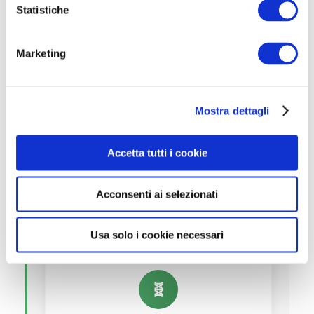
Industria Militare
o
Statistiche
n
Visualizza Concorsi
e
Marketing
d
e
l
Mostra dettagli
c
🚅
o
n
Accetta tutti i cookie
ANSFISA
s
Sicurezza Ferroviaria e Stradale
e
Acconsenti ai selezionati
n
Visualizza Concorsi
s
o
Usa solo i cookie necessari
🧬