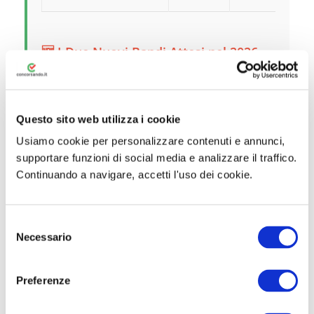
🆕 I Due Nuovi Bandi Attesi nel 2026
Mentre per i profili sopra elencati le
assunzioni avverranno con procedure già
attive, ci sono
due selezioni del tutto
Questo sito web utilizza i cookie
nuove
attese nei prossimi mesi:
Usiamo cookie per personalizzare contenuti e annunci,
supportare funzioni di social media e analizzare il traffico.
Continuando a navigare, accetti l'uso dei cookie.
🎯 Funzionario
Programmazione-Erogazione-
Controllo-Servizi
S
Necessario
e
Posti totali:
3.395 unità (3.304
l
mobilità + bando 2026 + 91 altre
e
Preferenze
modalità)
z
i
Distribuzione:
2.493 nel 2026,