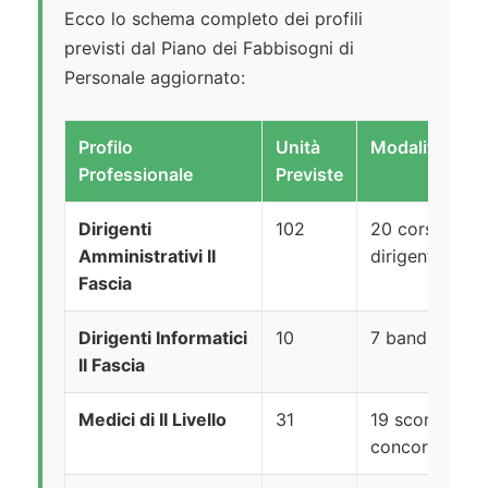
Ecco lo schema completo dei profili
previsti dal Piano dei Fabbisogni di
Personale aggiornato:
Profilo
Unità
Modalità di R
Professionale
Previste
Dirigenti
102
20 corso-con
Amministrativi II
dirigenti INPS
Fascia
Dirigenti Informatici
10
7 bando dirige
II Fascia
Medici di II Livello
31
19 scorriment
concorso INP