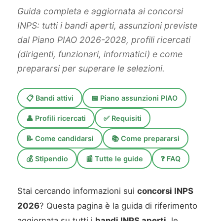
Guida completa e aggiornata ai concorsi
INPS: tutti i bandi aperti, assunzioni previste
dal Piano PIAO 2026-2028, profili ricercati
(dirigenti, funzionari, informatici) e come
prepararsi per superare le selezioni.
📋 Bandi attivi
📅 Piano assunzioni PIAO
👤 Profili ricercati
✅ Requisiti
📝 Come candidarsi
📚 Come prepararsi
💰 Stipendio
📰 Tutte le guide
❓ FAQ
Stai cercando informazioni sui
concorsi INPS
2026
? Questa pagina è la guida di riferimento
aggiornata su tutti i
bandi INPS aperti
, le