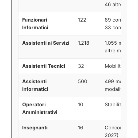
46 altre modal
Funzionari
122
89 concorso p
Informatici
33 concorso 
Assistenti ai Servizi
1.218
1.055 mobilit
altre modalità
Assistenti Tecnici
32
Mobilità + co
Assistenti
500
499 mobilità +
Informatici
modalità
Operatori
10
Stabilizzazion
Amministrativi
Insegnanti
16
Concorso INPS
2027)