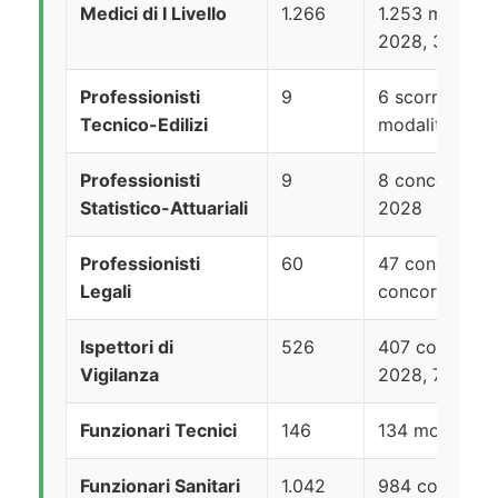
Medici di I Livello
1.266
1.253 mobilit
2028, 3 altre 
Professionisti
9
6 scorrimento
Tecnico-Edilizi
modalità
Professionisti
9
8 concorso IN
Statistico-Attuariali
2028
Professionisti
60
47 concorso I
Legali
concorso 202
Ispettori di
526
407 concorso 
Vigilanza
2028, 76 camb
Funzionari Tecnici
146
134 mobilità,
Funzionari Sanitari
1.042
984 concorso 