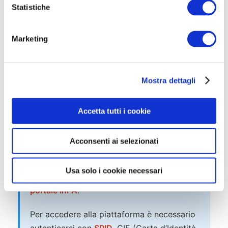
o
Statistiche
aid@postacert.difesa.it
entro 7 giorni dalla
n
data prevista.
e
Marketing
d
e
l
Mostra dettagli
c
o
📅 Come Presentare Domanda –
n
Accetta tutti i cookie
Bando e Scadenza
s
e
Acconsenti ai selezionati
Modalità di Presentazione
n
s
La domanda di partecipazione deve essere
o
Usa solo i cookie necessari
presentata
esclusivamente online
tramite il
portale InPA
.
Per accedere alla piattaforma è necessario