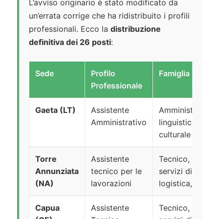
L’avviso originario è stato modificato da
un’errata corrige che ha ridistribuito i profili
professionali. Ecco la
distribuzione
definitiva dei 26 posti
:
Sede
Profilo
Famiglia Profes
Professionale
Gaeta (LT)
Assistente
Amministrativo, 
Amministrativo
linguistico, giud
culturale
Torre
Assistente
Tecnico, scientif
Annunziata
tecnico per le
servizi di suppo
(NA)
lavorazioni
logistica, sicur
Capua
Assistente
Tecnico, scientif