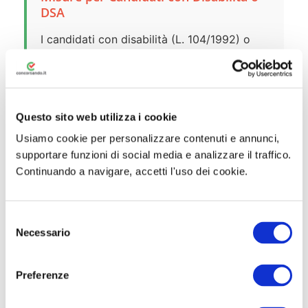
DSA
I candidati con disabilità (L. 104/1992) o
con
disturbi specifici dell’apprendimento
(L.
170/2010) possono richiedere misure
compensative inviando istanza motivata e
documentata all’indirizzo PEC
Questo sito web utilizza i cookie
aid@postacert.difesa.it
entro 7 giorni dalla
Usiamo cookie per personalizzare contenuti e annunci,
data della prova.
supportare funzioni di social media e analizzare il traffico.
Continuando a navigare, accetti l'uso dei cookie.
Colloquio in Videoconferenza per
Gravidanza/Allattamento
S
Le candidate impossibilitate a sostenere la
Necessario
e
prova in presenza per gravidanza o
l
allattamento possono chiedere di sostenere
e
Preferenze
il colloquio in videoconferenza, inviando
z
i
istanza all’indirizzo PEC