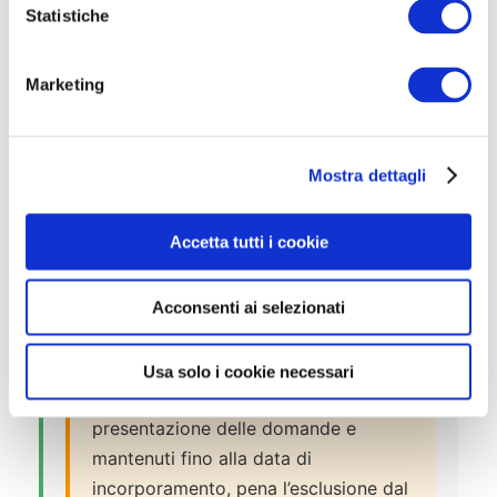
incondizionato
o
Statistiche
n
Diploma di maturità
e
Marketing
Nessuna sanzione disciplinare superiore
d
alla consegna nell’ultimo biennio
e
l
Qualifica non inferiore a “nella media”
Mostra dettagli
c
nell’ultimo biennio
o
n
Non essere stati giudicati inidonei
Accetta tutti i cookie
s
all’avanzamento nell’ultimo biennio
e
Acconsenti ai selezionati
n
s
⚠️ Attenzione:
Tutti i requisiti devono
o
essere posseduti alla data di
Usa solo i cookie necessari
scadenza del termine di
presentazione delle domande e
mantenuti fino alla data di
incorporamento, pena l’esclusione dal