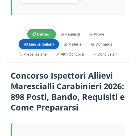
📋 Dettagli
📝 Requisiti
🎯 Prove
✍️ Lingua Italiana
📖 Materie
📅 Domanda
🚀 Preparazione
🔗 Altri Concorsi
✅ Conclusioni
Concorso Ispettori Allievi
Marescialli Carabinieri 2026:
898 Posti, Bando, Requisiti e
Come Prepararsi