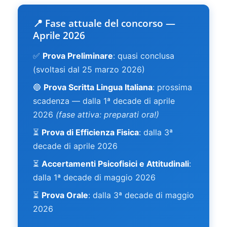
📍 Fase attuale del concorso —
Aprile 2026
✅
Prova Preliminare
: quasi conclusa
(svoltasi dal 25 marzo 2026)
🔵
Prova Scritta Lingua Italiana
: prossima
scadenza — dalla 1ª decade di aprile
2026
(fase attiva: preparati ora!)
⏳
Prova di Efficienza Fisica
: dalla 3ª
decade di aprile 2026
⏳
Accertamenti Psicofisici e Attitudinali
:
dalla 1ª decade di maggio 2026
⏳
Prova Orale
: dalla 3ª decade di maggio
2026