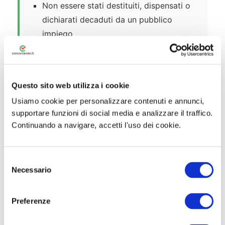
Non essere stati destituiti, dispensati o
dichiarati decaduti da un pubblico
impiego
Non essere stati sottoposti a misure di
prevenzione
Questo sito web utilizza i cookie
Consenso dei genitori se minorenni
Usiamo cookie per personalizzare contenuti e annunci,
Candidati Militari in Servizio nell’Arma
supportare funzioni di social media e analizzare il traffico.
Continuando a navigare, accetti l'uso dei cookie.
Appartenenti al ruolo Sovrintendenti,
Appuntati e Carabinieri (compreso
Ruolo Forestale) o Allievi Carabinieri
S
Necessario
e
Età:
non aver superato il giorno di
l
compimento del
30° anno di età
e
Preferenze
z
Idoneità al servizio militare
i