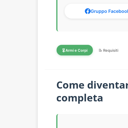
Gruppo Faceboo
🎖️ Armi e Corpi
📝 Requisiti
Come diventare
completa