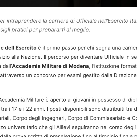
 intraprendere la carriera di Ufficiale nell’Esercito Ita
igli pratici per prepararti al meglio.
e dell’Esercito
è il primo passo per chi sogna una carriera 
izio alla Nazione. Il percorso per diventare Ufficiale in s
 dall’
Accademia Militare di Modena
, l’istituzione form
ali attraverso un concorso per esami gestito dalla Direzion
’Accademia Militare è aperto ai giovani in possesso di di
a i 17 e i 22 anni. I posti disponibili sono distribuiti tr
eriali, Corpo degli Ingegneri, Corpo di Commissariato e 
zzo universitario che gli Allievi seguiranno nel corso deg
, dalla prova scritta di preselezione fino al tirocinio final