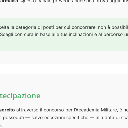
Farmacia
. Questo canale prevede anche una prova aggiuntiva
elta la categoria di posti per cui concorrere, non è possib
egli con cura in base alle tue inclinazioni e al percorso un
rtecipazione
Esercito
attraverso il concorso per l’Accademia Militare, è n
e posseduti — salvo eccezioni specifiche — alla data di sc
.