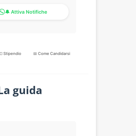
🔔 Attiva Notifiche
💶 Stipendio
📅 Come Candidarsi
 La guida