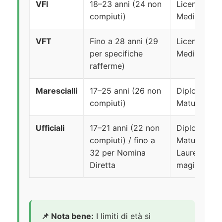
VFI
18–23 anni (24 non
Licenza
compiuti)
Media
VFT
Fino a 28 anni (29
Licenza
per specifiche
Media
rafferme)
Marescialli
17–25 anni (26 non
Diploma di
compiuti)
Maturità
Ufficiali
17–21 anni (22 non
Diploma di
compiuti) / fino a
Maturità /
32 per Nomina
Laurea
Diretta
magistrale
📌 Nota bene:
I limiti di età si