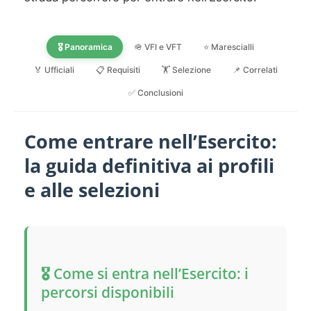
🎖️ Panoramica
🪖 VFI e VFT
⭐ Marescialli
🏅 Ufficiali
📋 Requisiti
🏋️ Selezione
📌 Correlati
✅ Conclusioni
Come entrare nell’Esercito:
la guida definitiva ai profili
e alle selezioni
🎖️ Come si entra nell’Esercito: i
percorsi disponibili