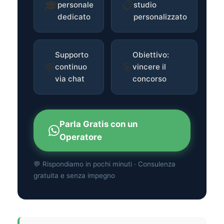
🎓
📋
personale
studio
dedicato
personalizzato
Supporto
Obiettivo:
💬
🎯
continuo
vincere il
via chat
concorso
Parla Gratis con un
Operatore
💬 Rispondiamo in pochi minuti · Consulenza
gratuita e senza impegno