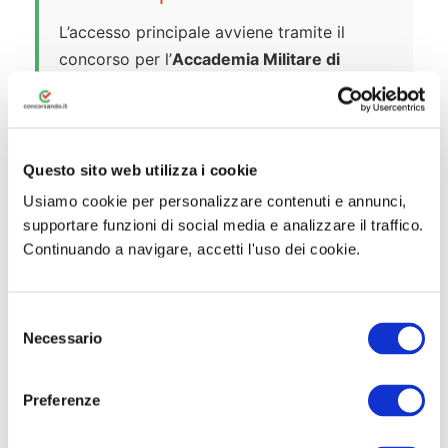
L’accesso principale avviene tramite il
concorso per l’
Accademia Militare di
Modena
, il cui bando viene tipicamente
pubblicato nei mesi di gennaio o febbraio. I
candidati devono avere tra i 17 e i 21 anni
(non ancora 22) e essere in possesso del
Questo sito web utilizza i cookie
diploma di maturità. Il percorso
Usiamo cookie per personalizzare contenuti e annunci,
all’Accademia dura diversi anni e prevede
supportare funzioni di social media e analizzare il traffico.
una formazione militare, accademica e
Continuando a navigare, accetti l'uso dei cookie.
fisica molto intensa.
S
La Nomina Diretta per professionisti
Necessario
e
Esiste inoltre la possibilità di accedere al
l
e
ruolo di Ufficiale tramite i concorsi a
Preferenze
z
“Nomina Diretta”
, riservati a professionisti
i
già in possesso di specifiche lauree