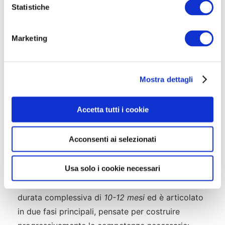
o
Statistiche
possibilità di proseguire nell’iter selettivo.
n
e
Marketing
d
🎓 La formazione degli Allievi Agenti
e
l
Mostra dettagli
c
Una volta superato il concorso, i vincitori
o
intraprendono un
percorso formativo intensivo
n
prima di diventare agenti effettivi. Questa fase è
Accetta tutti i cookie
s
cruciale per acquisire le competenze necessarie a
e
svolgere efficacemente il ruolo di poliziotto.
Acconsenti ai selezionati
n
s
Struttura del corso di formazione
o
Usa solo i cookie necessari
Il
corso di formazione per allievi agenti
ha una
durata complessiva di
10-12 mesi
ed è articolato
in due fasi principali, pensate per costruire