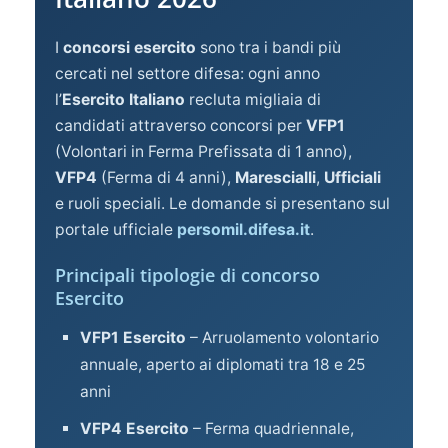
I
concorsi esercito
sono tra i bandi più
cercati nel settore difesa: ogni anno
l’
Esercito Italiano
recluta migliaia di
candidati attraverso concorsi per
VFP1
(Volontari in Ferma Prefissata di 1 anno),
VFP4
(Ferma di 4 anni),
Marescialli
,
Ufficiali
e ruoli speciali. Le domande si presentano sul
portale ufficiale
persomil.difesa.it
.
Principali tipologie di concorso
Esercito
VFP1 Esercito
– Arruolamento volontario
annuale, aperto ai diplomati tra 18 e 25
anni
VFP4 Esercito
– Ferma quadriennale,