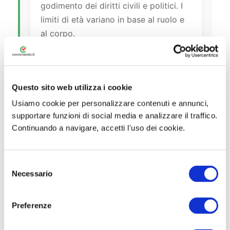
godimento dei diritti civili e politici. I
limiti di età variano in base al ruolo e
al corpo.
Come si svolgono le prove dei
Questo sito web utilizza i cookie
concorsi Difesa?
Usiamo cookie per personalizzare contenuti e annunci,
I concorsi prevedono generalmente:
supportare funzioni di social media e analizzare il traffico.
prove scritte (quiz di cultura generale,
Continuando a navigare, accetti l'uso dei cookie.
logica, lingua italiana e inglese), prove
di efficienza fisica (corsa, piegamenti,
S
trazioni), accertamenti psico-fisici,
Necessario
e
valutazione dei titoli e colloquio
l
attitudinale. L’ordine e la tipologia
e
Preferenze
delle prove variano in base al bando.
z
i